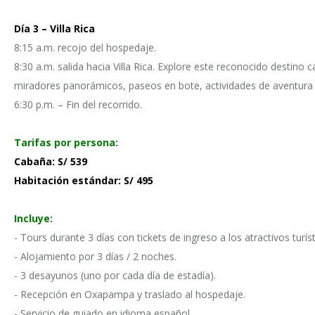
Día 3 – Villa Rica
8:15 a.m. recojo del hospedaje.
8:30 a.m. salida hacia Villa Rica. Explore este reconocido destino ca
miradores panorámicos, paseos en bote, actividades de aventura 
6:30 p.m. – Fin del recorrido.
Tarifas por persona:
Cabaña: S/ 539
Habitación estándar: S/ 495
Incluye:
- Tours durante 3 días con tickets de ingreso a los atractivos tur
- Alojamiento por 3 días / 2 noches.
- 3 desayunos (uno por cada día de estadía).
- Recepción en Oxapampa y traslado al hospedaje.
- Servicio de guiado en idioma español.