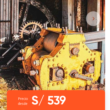
S/ 539
Precio
desde